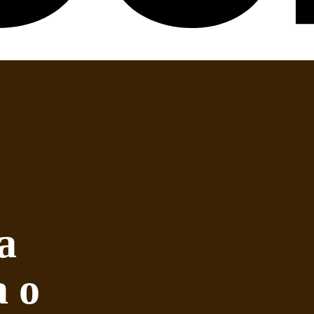
a
a o