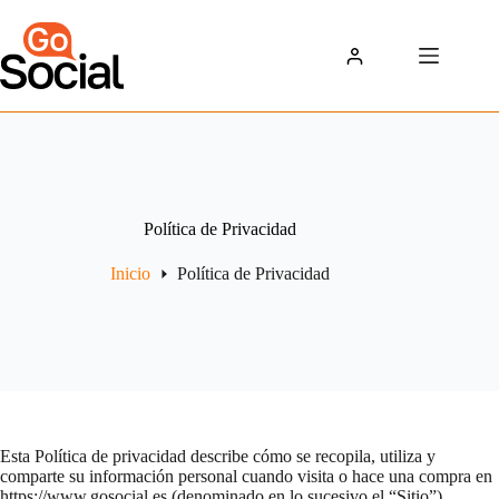
Saltar
al
contenido
Política de Privacidad
Inicio
Política de Privacidad
Esta Política de privacidad describe cómo se recopila, utiliza y
comparte su información personal cuando visita o hace una compra en
https://www.gosocial.es (denominado en lo sucesivo el “Sitio”).