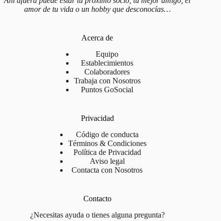
Ahí afuera puede estar tu próximo socio, tu mejor amigo, el
amor de tu vida o un hobby que desconocías…
Hazte miembro
Premium
de GoSocial. Puedes ser
miembro por un día, una semana o un mes.
Acerca de
Reserva tu plaza
en
GoSocial.es
o
Equipo
BeachVolleyFuengirola.com
para asegurar tu lugar.
Establecimientos
Respeta el ambiente: estamos aquí para competir, pero
Colaboradores
Trabaja con Nosotros
también para disfrutar.
Puntos GoSocial
Si disfrutaste el evento, ¡
déjanos una reseña
en
Google
Maps
y síguenos en
Instagram
! 🌟
Privacidad
Contacto y dudas
Código de conducta
Términos & Condiciones
Para más información,
Andrés
, nuestro organizador, estará
Política de Privacidad
Aviso legal
encantado de ayudarte. Escríbele por
WhatsApp
o
Instagram
y
Contacta con Nosotros
te responderá enseguida.
Contacto
¿Necesitas ayuda o tienes alguna pregunta?