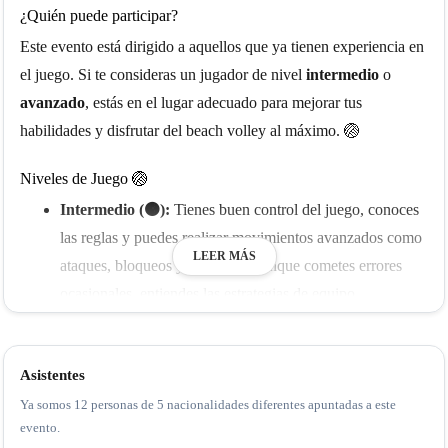
¿Quién puede participar?
Este evento está dirigido a aquellos que ya tienen experiencia en
el juego. Si te consideras un jugador de nivel
intermedio
o
avanzado
, estás en el lugar adecuado para mejorar tus
habilidades y disfrutar del beach volley al máximo. 🏐
Niveles de Juego 🏐
Intermedio (🟠):
Tienes buen control del juego, conoces
las reglas y puedes realizar movimientos avanzados como
LEER MÁS
ataques, bloqueos y defensas. Aunque cometes errores
ocasionales, entiendes las estrategias de equipo.
Avanzado (🔴):
Dominas completamente las técnicas y
tácticas del beach volley. Eres consistente, preciso y
Asistentes
trabajas eficazmente con tu compañero para ejecutar
Ya somos 12 personas de 5 nacionalidades diferentes apuntadas a este
jugadas estratégicas en diferentes situaciones.
evento.