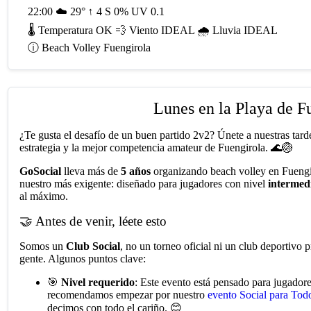
↑
22:00
☁️
29°
4
S
0%
UV 0.1
🌡️
Temperatura
OK
💨
Viento
IDEAL
🌧️
Lluvia
IDEAL
ⓘ
Beach Volley Fuengirola
Lunes en la Playa de Fu
¿Te gusta el desafío de un buen partido 2v2? Únete a nuestras tard
estrategia y la mejor competencia amateur de Fuengirola. 🌊🏐
GoSocial
lleva más de
5 años
organizando beach volley en Fueng
nuestro más exigente: diseñado para jugadores con nivel
intermed
al máximo.
🤝 Antes de venir, léete esto
Somos un
Club Social
, no un torneo oficial ni un club deportivo 
gente. Algunos puntos clave:
🎯
Nivel requerido
: Este evento está pensado para jugadores
recomendamos empezar por nuestro
evento Social para Tod
decimos con todo el cariño. 😊