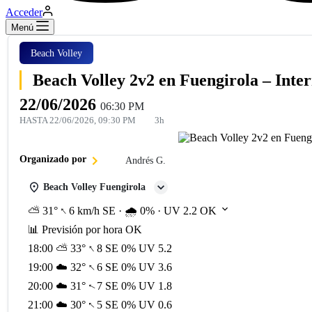
Acceder
Menú
Beach Volley
Beach Volley 2v2 en Fuengirola – Int
22/06/2026
06:30 PM
HASTA
22/06/2026, 09:30 PM
3h
Organizado por
Andrés G.
Beach Volley Fuengirola
↑
⛅
31°
6 km/h
SE
·
🌧️ 0%
·
UV 2.2
OK
📊
Previsión por hora
OK
↑
18:00
⛅
33°
8
SE
0%
UV 5.2
↑
19:00
☁️
32°
6
SE
0%
UV 3.6
20:00
☁️
31°
7
SE
0%
UV 1.8
↑
21:00
☁️
30°
5
SE
0%
UV 0.6
↑