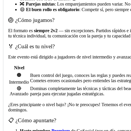
🔀
Parejas mixtas
: Los emparejamientos pueden variar. No
😄
El buen rollo es obligatorio
: Competir sí, pero siempre 
🏐 ¿Cómo jugamos?
El formato es
siempre 2v2
— sin excepciones. Partidos rápidos e i
tu técnica individual, tu comunicación con la pareja y tu capacidad
🏅 ¿Cuál es tu nivel?
Este evento está dirigido a jugadores de nivel intermedio y avanza
Nivel
🟠
Buen control del juego, conoces las reglas y puedes r
Cometes errores ocasionales pero entiendes las estrate
Intermedio
🔴
Dominas completamente las técnicas y tácticas del beac
Avanzado
pareja para ejecutar jugadas estratégicas.
¿Eres principiante o nivel bajo? ¡No te preocupes! Tenemos el even
domingos.
📋 ¿Cómo apuntarte?
Hazte miembro
Premium
de GoSocial (por un día, semana