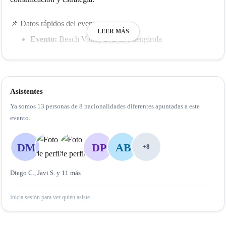
📌 Datos rápidos del evento
LEER MÁS
Evento:
Beach Volley 2v2 en Fuengirola
Formato:
Vóley playa 2v2
Día:
martes 21 de julio de 2026
Lugar:
Playa de Fuengirola, Costa del Sol
Asistentes
Nivel recomendado:
Intermedio y avanzado
Ya somos 13 personas de 8 nacionalidades diferentes apuntadas a este
No recomendado para:
principiantes o nivel bajo
evento.
Ambiente:
competitivo, social, internacional y con buen
rollo
DM
DP
AB
+8
Reserva:
Plaza limitada con inscripción previa en
GoSocial
Diego C., Javi S. y 11 más
🤝 Antes de venir, léete esto
Inicia sesión para ver quién asiste.
Somos un
club social
, no un torneo oficial ni un club deportivo
profesional. Venimos a competir, sí, pero también a disfrutar,