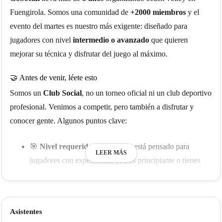
Fuengirola. Somos una comunidad de
+2000 miembros
y el
evento del martes es nuestro más exigente: diseñado para
jugadores con nivel
intermedio o avanzado
que quieren
mejorar su técnica y disfrutar del juego al máximo.
🤝 Antes de venir, léete esto
Somos un
Club Social
, no un torneo oficial ni un club deportivo
profesional. Venimos a competir, pero también a disfrutar y
conocer gente. Algunos puntos clave:
🎯
Nivel requerido
: Este evento está pensado para
LEER MÁS
jugadores con experiencia. Si eres principiante o tienes
nivel bajo, te recomendamos empezar por nuestro
evento
Social para Todos los viernes o domingos
y volver cuando
te sientas listo. Te lo decimos con todo el cariño. 😊
Asistentes
🔀
Parejas mixtas
: Los emparejamientos pueden variar.