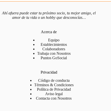
Buen control del juego, conoces las reglas
y puedes realizar movimientos avanzados
🟠
Ahí afuera puede estar tu próximo socio, tu mejor amigo, el
como ataques, bloqueos y defensas.
amor de tu vida o un hobby que desconocías…
Intermedio
Cometes errores ocasionales pero entiendes
las estrategias de equipo.
Acerca de
Equipo
Dominas completamente las técnicas y
Establecimientos
Colaboradores
🔴
tácticas del beach volley. Eres consistente,
Trabaja con Nosotros
Avanzado
preciso y trabajas eficazmente con tu pareja
Puntos GoSocial
para ejecutar jugadas estratégicas.
Privacidad
¿Eres principiante o nivel bajo? ¡No te preocupes! Tenemos el
evento perfecto para ti:
Beach Volley Social para Todos
los
Código de conducta
Términos & Condiciones
viernes y domingos.
Política de Privacidad
Aviso legal
Contacta con Nosotros
📋 ¿Cómo apuntarte?
Hazte miembro
Premium
de GoSocial (por un día,