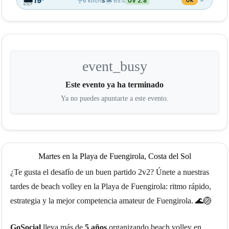
🌦️
19°
↑
6 km/h
🌧️ 65%
UV 2.8
S
OK
📊
17:00
18:00
19:00
20:00
21:00
🌦️
🌦️
☁️
☁️
☁️
19°
19°
19°
19°
18°
↑
event_busy
↑
↑
↑
↑
8
5
5
7
3
S
S
S
S
SO
65%
35%
10%
8%
0%
UV 5.3
UV 4.4
UV 2.8
UV 1.3
UV 0.3
Este evento ya ha terminado
Ya no puedes apuntarte a este evento.
🌡️
💨
🌧️
IDEAL
IDEAL
OK
ⓘ
Martes en la Playa de Fuengirola, Costa del Sol
¿Te gusta el desafío de un buen partido 2v2? Únete a nuestras
tardes de beach volley en la Playa de Fuengirola: ritmo rápido,
estrategia y la mejor competencia amateur de Fuengirola. 🌊🏐
GoSocial
lleva más de
5 años
organizando beach volley en