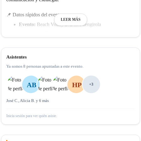
📌 Datos rápidos del evento
LEER MÁS
Evento:
Beach Volley 2v2 en Fuengirola
Formato:
Vóley playa 2v2
Día:
martes 28 de julio de 2026
Lugar:
Playa de Fuengirola, Costa del Sol
Asistentes
Nivel recomendado:
Intermedio y avanzado
Ya somos 8 personas apuntadas a este evento.
No recomendado para:
principiantes o nivel bajo
Ambiente:
competitivo, social, internacional y con buen
AB
HP
+3
rollo
Reserva:
Plaza limitada con inscripción previa en
José C., Alicia B. y 6 más
GoSocial
Inicia sesión para ver quién asiste.
🤝 Antes de venir, léete esto
Somos un
club social
, no un torneo oficial ni un club deportivo
profesional. Venimos a competir, sí, pero también a disfrutar,