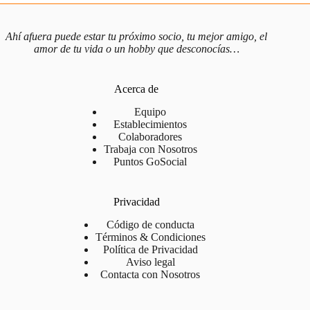
Buen control del juego, conoces las reglas
y puedes realizar movimientos avanzados
🟠
Ahí afuera puede estar tu próximo socio, tu mejor amigo, el
como ataques, bloqueos y defensas.
amor de tu vida o un hobby que desconocías…
Intermedio
Cometes errores ocasionales pero entiendes
las estrategias de equipo.
Acerca de
Equipo
Dominas completamente las técnicas y
Establecimientos
Colaboradores
🔴
tácticas del beach volley. Eres consistente,
Trabaja con Nosotros
Avanzado
preciso y trabajas eficazmente con tu pareja
Puntos GoSocial
para ejecutar jugadas estratégicas.
Privacidad
¿Eres principiante o nivel bajo? ¡No te preocupes! Tenemos el
evento perfecto para ti:
Beach Volley Social para Todos
los
Código de conducta
Términos & Condiciones
viernes y domingos.
Política de Privacidad
Aviso legal
Contacta con Nosotros
📋 ¿Cómo apuntarte?
Hazte miembro
Premium
de GoSocial (por un día,