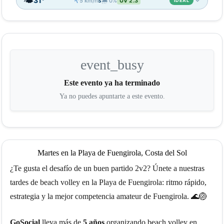
🌤️
↑
31°
5 km/h
🌧️ 0%
UV 2.3
S
IDEAL
📊
18:00
19:00
20:00
21:00
22:00
🌤️
☀️
🌤️
🌤️
🌙
33°
31°
31°
31°
30°
↑
event_busy
↑
↑
↑
↑
8
7
5
4
2
S
S
S
S
SE
0%
0%
0%
0%
0%
UV 5.3
UV 3.6
UV 2
UV 0.8
UV 0.1
Este evento ya ha terminado
Ya no puedes apuntarte a este evento.
🌡️
💨
🌧️
IDEAL
IDEAL
IDEAL
ⓘ
Martes en la Playa de Fuengirola, Costa del Sol
¿Te gusta el desafío de un buen partido 2v2? Únete a nuestras
tardes de beach volley en la Playa de Fuengirola: ritmo rápido,
estrategia y la mejor competencia amateur de Fuengirola. 🌊🏐
GoSocial
lleva más de
5 años
organizando beach volley en