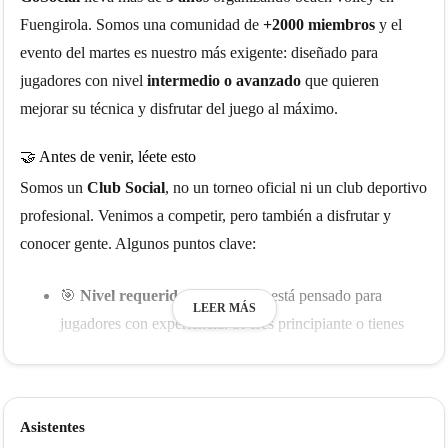
Fuengirola. Somos una comunidad de
+2000 miembros
y el
evento del martes es nuestro más exigente: diseñado para
jugadores con nivel
intermedio o avanzado
que quieren
mejorar su técnica y disfrutar del juego al máximo.
🤝 Antes de venir, léete esto
Somos un
Club Social
, no un torneo oficial ni un club deportivo
profesional. Venimos a competir, pero también a disfrutar y
conocer gente. Algunos puntos clave:
🎯
Nivel requerido
: Este evento está pensado para
LEER MÁS
jugadores con experiencia. Si eres principiante o tienes
nivel bajo, te recomendamos empezar por nuestro
evento
Social para Todos los viernes o domingos
y volver cuando
te sientas listo. Te lo decimos con todo el cariño. 😊
Asistentes
🔀
Parejas mixtas
: Los emparejamientos pueden variar.