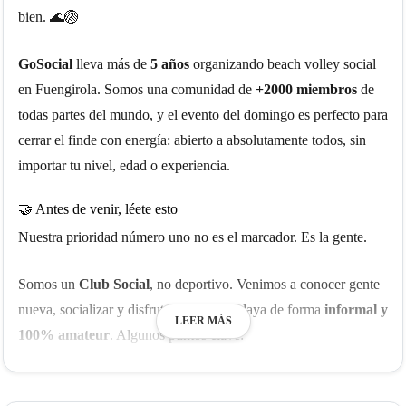
bien. 🌊🏐
GoSocial
lleva más de
5 años
organizando beach volley social
en Fuengirola. Somos una comunidad de
+2000 miembros
de
todas partes del mundo, y el evento del domingo es perfecto para
cerrar el finde con energía: abierto a absolutamente todos, sin
importar tu nivel, edad o experiencia.
🤝 Antes de venir, léete esto
Nuestra prioridad número uno no es el marcador. Es la gente.
Somos un
Club Social
, no deportivo. Venimos a conocer gente
nueva, socializar y disfrutar del vóley-playa de forma
informal y
LEER MÁS
100% amateur
. Algunos puntos clave:
🔀
Equipos mezclados
: Gestionamos grupos de más de