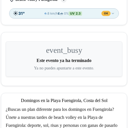
☀️
31°
↑
8 km/h
🌧️ 0%
UV 2.3
E
OK
📊
18:00
19:00
20:00
21:00
22:00
☀️
☀️
☀️
☀️
🌑
33°
32°
31°
30°
29°
↑
event_busy
↑
↑
11
8
8
6
7
↑
↑
E
SE
SE
E
NE
0%
0%
0%
0%
0%
UV 5.3
UV 3.6
UV 2
UV 0.7
UV 0.1
Este evento ya ha terminado
Ya no puedes apuntarte a este evento.
🌡️
💨
🌧️
OK
IDEAL
IDEAL
ⓘ
Domingos en la Playa Fuengirola, Costa del Sol
¿Buscas un plan diferente para los domingos en Fuengirola?
Únete a nuestras tardes de beach volley en la Playa de
Fuengirola: deporte, sol, risas y personas con ganas de pasarlo