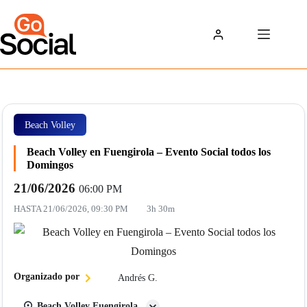
Saltar
al
contenido
Beach Volley
Beach Volley en Fuengirola – Evento Social todos los
Domingos
21/06/2026
06:00 PM
HASTA
21/06/2026, 09:30 PM
3h 30m
Organizado por
Andrés G.
Beach Volley Fuengirola