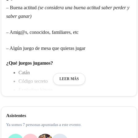
– Buena actitud
(se considera una buena actitud saber perder y
saber ganar)
– Amig@s, conocidos, familiares, etc
– Algún juego de mesa que quieras jugar
¿Qué juegos jugamos?
Catán
LEER MÁS
Código secreto
Exploding kittens
Cluedo
Pandemia
Asistentes
Skyjo
Sushi Go
Ya somos 7 personas apuntadas a este evento.
Saboteur