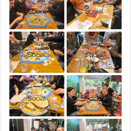
Deep Sea Adventure
Uno
Y los juegos que tú traigas para compartir
¡Y muchos más!
🏠 ¿Dónde nos encontramos?
El evento tiene lugar en
Lorena
(P.º Jesús Santos Rein, 1,
29640 Fuengirola, Málaga): un espacio acogedor, bien
ambientado y con una carta perfecta para acompañar la tarde.
⚠️ No se puede traer comida ni bebida de fuera. Por favor, pide
del menú del establecimiento — es parte del acuerdo con el
local que nos permite usar el espacio. 🙏
📋 ¿Cómo apuntarte?
Regístrate
en GoSocial si aún no tienes cuenta.
Reserva tu plaza
en la
página de eventos
para asegurar tu