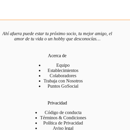
más acogedoras que vas a encontrar. En cinco minutos ya eres
uno más. Aquí siempre hay alguien con quien conectar.
📩 Contacto
¿Tienes dudas?
Andrés
, el organizador, te responde por
Ahí afuera puede estar tu próximo socio, tu mejor amigo, el
amor de tu vida o un hobby que desconocías…
WhatsApp
o
Instagram
enseguida.
¿Quieres estar al día de todos los eventos y novedades? Únete a
Acerca de
nuestro
grupo de Telegram
📣
Equipo
Establecimientos
Colaboradores
Si te lo pasas bien, ¡cuéntaselo al mundo! Déjanos una reseña en
Trabaja con Nosotros
Puntos GoSocial
Google Maps
🌟
No tenemos grupos de WhatsApp ni pedimos tu número de
Privacidad
teléfono. Respetamos tu privacidad. Te recomendamos que
Código de conducta
Términos & Condiciones
conozcas bien a las personas antes de compartir información
Política de Privacidad
personal.
Aviso legal