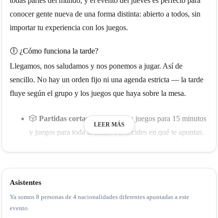
todas partes del mundo, y el evento del jueves es perfecto para
conocer gente nueva de una forma distinta: abierto a todos, sin
importar tu experiencia con los juegos.
🕕 ¿Cómo funciona la tarde?
Llegamos, nos saludamos y nos ponemos a jugar. Así de
sencillo. No hay un orden fijo ni una agenda estricta — la tarde
fluye según el grupo y los juegos que haya sobre la mesa.
🎲
Partidas cortas o largas
: Hay juegos para 15 minutos
LEER MÁS
y juegos para toda la tarde. Tú decides en qué te apuntas.
👥
¿No conoces a nadie?
No pasa nada. Los grupos se
forman solos y siempre hay hueco en una partida.
🔄
¿Aburrido del juego?
Cámbialo. Nadie está obligado
Asistentes
a terminar nada que no le esté gustando.
Ya somos 8 personas de 4 nacionalidades diferentes apuntadas a este
🎲
¿Tienes juego propio?
¡Tráelo! Seguro hay alguien
evento.
que quiera jugarlo contigo.