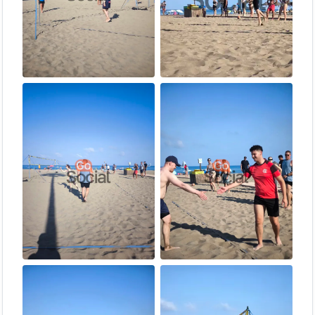
😳 ¿Es tu primera vez y vienes solo?
No te preocupes. La rotación constante de parejas hace que este
sea uno de los eventos más fáciles para conocer gente — en 90
minutos habrás jugado con casi todos. En cinco minutos ya eres
uno más.
📩 Contacto
¿Tienes dudas?
Andrés
, el organizador, te responde por
WhatsApp
o
Instagram
enseguida.
¿Quieres estar al día de todos los eventos y novedades? Únete a
nuestro
grupo de Telegram
📣
Si te lo pasas bien, ¡cuéntaselo al mundo! Déjanos una reseña en
Google Maps
🌟