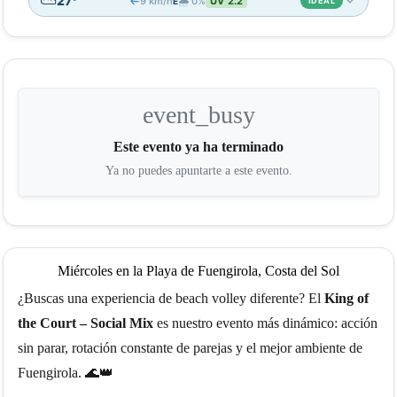
⛅
27°
9 km/h
🌧️ 0%
UV 2.2
↑
E
IDEAL
📊
18:00
19:00
20:00
21:00
22:00
⛅
🌤️
⛅
⛅
🌙
28°
28°
27°
26°
26°
event_busy
↑
↑
10
9
9
8
9
↑
↑
E
E
E
E
E
↑
0%
0%
0%
0%
0%
UV 5.1
UV 3.5
UV 1.9
UV 0.7
UV 0.1
Este evento ya ha terminado
Ya no puedes apuntarte a este evento.
🌡️
💨
🌧️
IDEAL
IDEAL
IDEAL
ⓘ
Miércoles en la Playa de Fuengirola, Costa del Sol
¿Buscas una experiencia de beach volley diferente? El
King of
the Court – Social Mix
es nuestro evento más dinámico: acción
sin parar, rotación constante de parejas y el mejor ambiente de
Fuengirola. 🌊👑