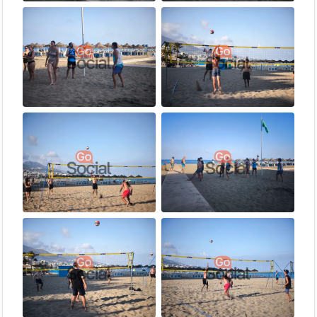
Nunca has jugado. ¡Te explicamos lo
⚫ Nulo
básico!
Conoces lo básico pero te falta
🟢 Bajo
consistencia.
🟠
Buen control del balón y empiezas a usar
Intermedio
estrategia.
🔴
Dominas técnica y táctica. Juegas bien en
Avanzado
equipo.
Indícanos tu nivel al reservar y nos encargamos del resto.
💪 ¿Por qué apuntarte?
Mejora tu técnica individual
— el 2v2 te obliga a estar
siempre activo
Adaptación constante
— cada pareja es diferente, cada