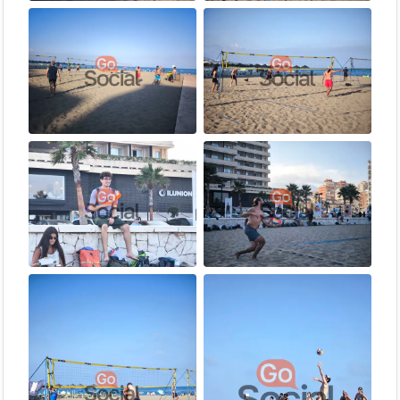
ronda es un nuevo reto
Entrenamiento de alta intensidad
— mejora tu
coordinación, agilidad y velocidad de reacción
Conoce a toda la comunidad
— en 90 minutos habrás
jugado con casi todo el mundo
📋 ¿Cómo apuntarte?
Hazte miembro
Premium
de GoSocial (por un día,
semana o mes).
Reserva tu plaza
en la
página de eventos
para asegurar tu
lugar.
Haz tu check-in
al llegar escaneando el código QR. ¡Es
rápido y nos ayuda a organizarnos mejor para que todos
jueguen! 📲
Ven con energía y ganas de jugar. (Y ayúdanos a montar y
desmontar las redes — ¡es ley de equipo! 😄)