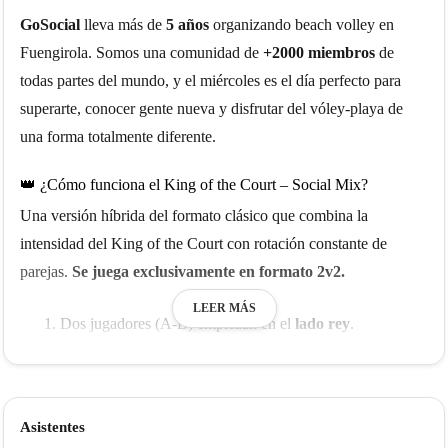
GoSocial
lleva más de
5 años
organizando beach volley en
Fuengirola. Somos una comunidad de
+2000 miembros
de
todas partes del mundo, y el miércoles es el día perfecto para
superarte, conocer gente nueva y disfrutar del vóley-playa de
una forma totalmente diferente.
👑 ¿Cómo funciona el King of the Court – Social Mix?
Una versión híbrida del formato clásico que combina la
intensidad del King of the Court con rotación constante de
parejas.
Se juega exclusivamente en formato 2v2.
LEER MÁS
Dos jugadores (A-B) empiezan en el
lado rey
.
Otros dos jugadores (C-D) entran como
retadores
.
El equipo rey puede permanecer hasta conseguir un
máximo de
3 puntos consecutivos
.
Asistentes
Si el equipo rey pierde una jugada →
side-out
: no suman