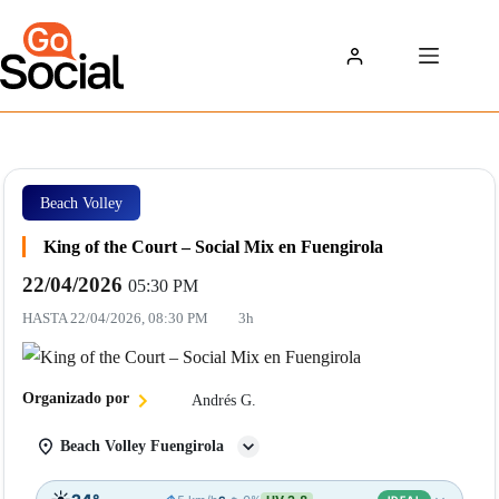
Saltar
al
contenido
Beach Volley
King of the Court – Social Mix en Fuengirola
22/04/2026
05:30 PM
HASTA
22/04/2026, 08:30 PM
3h
Organizado por
Andrés G.
Beach Volley Fuengirola