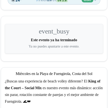
☀️
↑
24°
5 km/h
🌧️ 0%
UV 2.8
S
IDEAL
📊
17:00
18:00
19:00
20:00
21:00
☀️
☀️
☀️
☀️
🌙
25°
24°
24°
23°
22°
event_busy
↑
↑
↑
↑
↑
8
7
5
4
3
S
S
S
S
S
0%
0%
0%
0%
0%
UV 5.8
UV 4.3
UV 2.7
UV 1.2
UV 0.2
Este evento ya ha terminado
Ya no puedes apuntarte a este evento.
🌡️
💨
🌧️
IDEAL
IDEAL
IDEAL
ⓘ
Miércoles en la Playa de Fuengirola, Costa del Sol
¿Buscas una experiencia de beach volley diferente? El
King of
the Court – Social Mix
es nuestro evento más dinámico: acción
sin parar, rotación constante de parejas y el mejor ambiente de
Fuengirola. 🌊👑