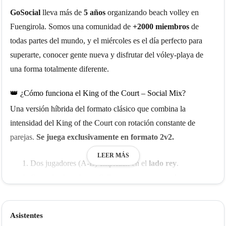
GoSocial
lleva más de
5 años
organizando beach volley en
Fuengirola. Somos una comunidad de
+2000 miembros
de
todas partes del mundo, y el miércoles es el día perfecto para
superarte, conocer gente nueva y disfrutar del vóley-playa de
una forma totalmente diferente.
👑 ¿Cómo funciona el King of the Court – Social Mix?
Una versión híbrida del formato clásico que combina la
intensidad del King of the Court con rotación constante de
parejas.
Se juega exclusivamente en formato 2v2.
LEER MÁS
Dos jugadores (A-B) empiezan en el
lado rey
.
Otros dos jugadores (C-D) entran como
retadores
.
El equipo rey puede permanecer hasta conseguir un
máximo de
3 puntos consecutivos
.
Asistentes
Si el equipo rey pierde una jugada →
side-out
: no suman