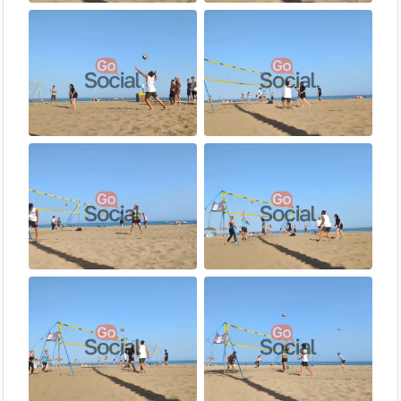
evento exige cambiar de pareja en cada rotación. Si tu
intención es jugar siempre con la misma persona, este
formato no es el adecuado para ti.
🤝
Respeto y humildad
: Ten paciencia si juegas con
alguien de un nivel diferente al tuyo. El objetivo es que
todos disfruten.
😄
El buen rollo es obligatorio
: Respeto, inclusión y
buena vibra son nuestros únicos requisitos.
🏅 ¿Cuál es tu nivel?
Este evento es abierto a
todos los niveles
. La rotación constante
de parejas hace que sea una oportunidad perfecta para aprender
jugando con gente más experimentada:
Nivel