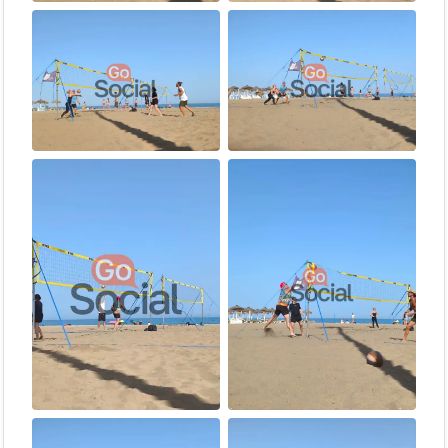
Nunca has jugado. ¡Te explicamos lo
⚫ Nulo
básico!
Conoces lo básico pero te falta
🟢 Bajo
consistencia.
🟠
Buen control del balón y empiezas a usar
Intermedio
estrategia.
🔴
Dominas técnica y táctica. Juegas bien en
Avanzado
equipo.
Indícanos tu nivel al reservar y nos encargamos del resto.
💪 ¿Por qué apuntarte?
Mejora tu técnica individual
— el 2v2 te obliga a estar
siempre activo
Adaptación constante
— cada pareja es diferente, cada