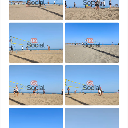
😳 ¿Es tu primera vez y vienes solo?
No te preocupes. La rotación constante de parejas hace que este
sea uno de los eventos más fáciles para conocer gente — en 90
minutos habrás jugado con casi todos. En cinco minutos ya eres
uno más.
📩 Contacto
¿Tienes dudas?
Andrés
, el organizador, te responde por
WhatsApp
o
Instagram
enseguida.
¿Quieres estar al día de todos los eventos y novedades? Únete a
nuestro
grupo de Telegram
📣
Si te lo pasas bien, ¡cuéntaselo al mundo! Déjanos una reseña en
Google Maps
🌟