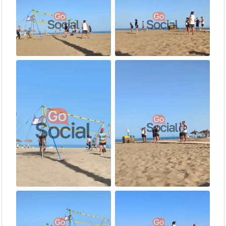
ronda es un nuevo reto
Entrenamiento de alta intensidad
— mejora tu
coordinación, agilidad y velocidad de reacción
Conoce a toda la comunidad
— en 90 minutos habrás
jugado con casi todo el mundo
📋 ¿Cómo apuntarte?
Hazte miembro
Premium
de GoSocial (por un día,
semana o mes).
Reserva tu plaza
en la
página de eventos
para asegurar tu
lugar.
Haz tu check-in
al llegar escaneando el código QR. ¡Es
rápido y nos ayuda a organizarnos mejor para que todos
jueguen! 📲
Ven con energía y ganas de jugar. (Y ayúdanos a montar y
desmontar las redes — ¡es ley de equipo! 😄)