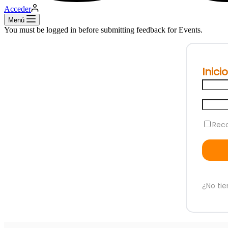
Acceder
Menú
You must be logged in before submitting feedback for Events.
Inici
Rec
¿No ti